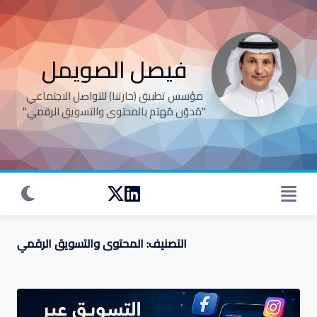
Ski
t
conten
فيصل الصويمل
‏‏‏‏‏‏‏‏‏‏‏مؤسس تطبيق (حارتنا) للتواصل الاجتماعي
"مُدوّن مُهتم بالمحتوى والتسويق الرقمي"
التصنيف:
المحتوى والتسويق الرقمي