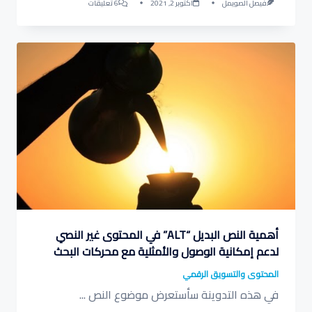
على
فيصل الصويمل
أكتوبر 2, 2021
6 تعليقات
في
مساحة
تويترية
ناقشنا
مستقبل
التدوين
أهمية النص البديل “ALT” في المحتوى غير النصي
لدعم إمكانية الوصول والأمثلية مع محركات البحث
المحتوى والتسويق الرقمي
في هذه التدوينة سأستعرض موضوع النص
...