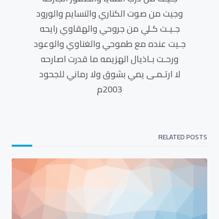
وجيت من صوت الكناري والنسايم والورود
جـيـت كـلي من جروحي والهقاوي رايحه
جـيت عنده مع طموحي والغناوي والوعود
ورحـت بـاذيال الهزيمه ما قدرت اصارحه
لا ارتـمـى يمي بشوق ولا رماني للجحود
2003م
RELATED POSTS