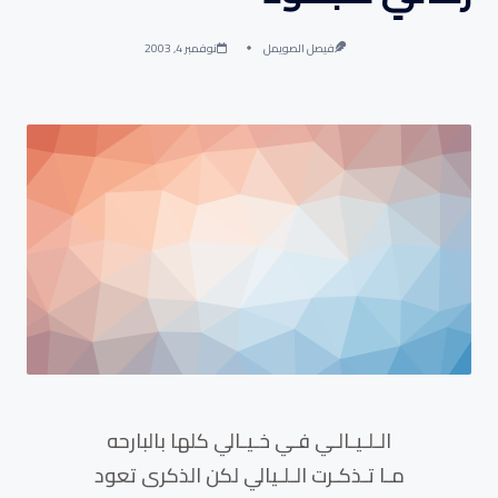
فيصل الصويمل
نوفمبر 4, 2003
الـلـيـالـي فـي خـيـالي كلها بالبارحه
مـا تـذكـرت الـلـيالي لكن الذكرى تعود