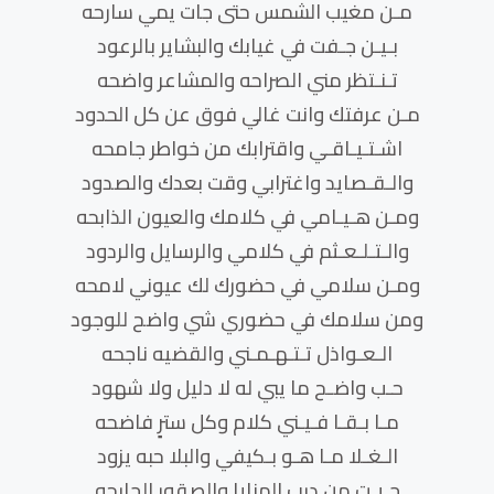
مـن مغيب الشمس حتى جات يمي سارحه
بـيـن جـفت في غيابك والبشاير بالرعود
تـنـتظر مني الصراحه والمشاعر واضحه
مـن عرفتك وانت غالي فوق عن كل الحدود
اشـتـيـاقـي واقترابك من خواطر جامحه
والـقـصايد واغترابي وقت بعدك والصدود
ومـن هـيـامي في كلامك والعيون الذابحه
والـتـلـعـثم في كلامي والرسايل والردود
ومـن سلامي في حضورك لك عيوني لامحه
ومن سلامك في حضوري شي واضح للوجود
الـعـواذل تـتـهـمـني والقضيه ناجحه
حـب واضـح ما يبي له لا دليل ولا شهود
مـا بـقـا فـيـني كلام وكل سترٍ فاضحه
الـغـلا مـا هـو بـكيفي والبلا حبه يزود
جـيـت من درب المنايا والصقور الجارحه