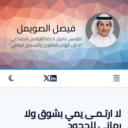
Ski
t
conten
فيصل الصويمل
‏‏‏‏‏‏‏‏‏‏‏مؤسس تطبيق (حارتنا) للتواصل الاجتماعي
"مُدوّن مُهتم بالمحتوى والتسويق الرقمي"
لا ارتـمـى يمي بشوق ولا
رماني للجحود