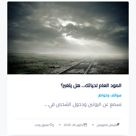
المود العام لحياتك… هل يتغير؟
سوالف وخواطر
نسمع عن الروتين ودخول الشخص في
...
على
فيصل الصويمل
أكتوبر 26, 2020
تعليق واحد
المود
العام