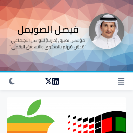
Ski
t
conten
فيصل الصويمل
‏‏‏‏‏‏‏‏‏‏‏مؤسس تطبيق (حارتنا) للتواصل الاجتماعي
"مُدوّن مُهتم بالمحتوى والتسويق الرقمي"