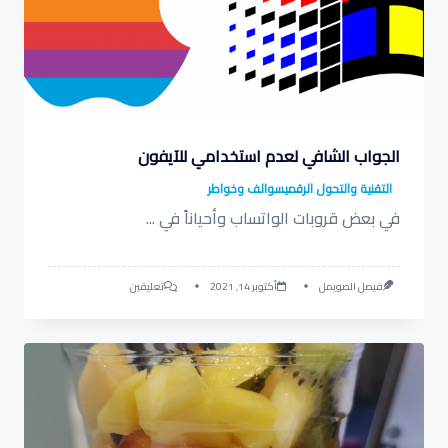
الجواب الشافي لعدم استخدامي للآيفون
التقنية والتحول الرقمي
سوالف وخواطر
في بعض قروبات الواتساب وأحياناً في
...
على
فيصل الصويمل
أكتوبر 14, 2021
تعليقين
الجواب
الشافي
لعدم
استخدامي
للآيفون